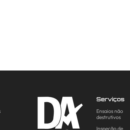
Serviços
s
Ensaios não
destrutivos
Inspeção de