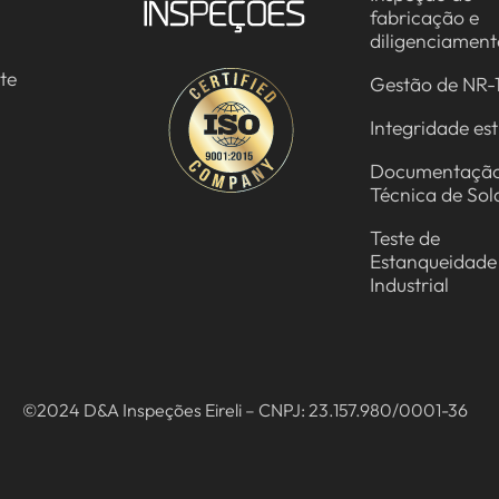
fabricação e
diligenciamen
te
Gestão de NR-
Integridade est
Documentaçã
Técnica de So
Teste de
Estanqueidade
Industrial
©2024 D&A Inspeções Eireli – CNPJ: 23.157.980/0001-36