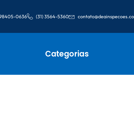
) 98405-0636
(31) 3564-5360
contato@deainspecoes.c
Categorias