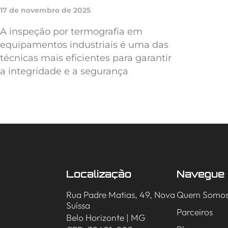
17 de novembro de 2025
A inspeção por termografia em
equipamentos industriais é uma das
técnicas mais eficientes para garantir
a integridade e a segurança
Localização
Navegue
Rua Padre Matias, 49, Nova
Quem Somo
Suíssa
Parceiros
Belo Horizonte | MG