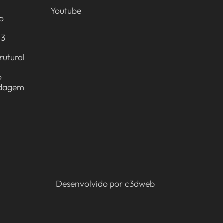
Youtube
to
13
rutural
o
ldagem
Desenvolvido por
c3dweb